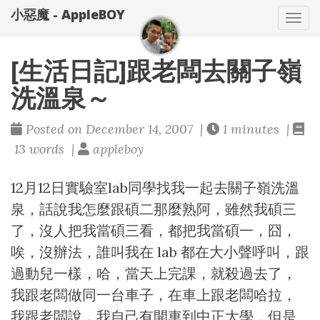
小惡魔 - AppleBOY
Tog
nav
[生活日記]跟老闆去關子嶺
洗溫泉～
Posted on December 14, 2007 |
1 minutes |
13 words |
appleboy
12月12日實驗室lab同學找我一起去關子嶺洗溫
泉，話說我怎麼跟碩二那麼熟阿，雖然我碩三
了，沒人把我當碩三看，都把我當碩一，囧，
唉，沒辦法，誰叫我在 lab 都在大小聲呼叫，跟
過動兒一樣，哈，當天上完課，就殺過去了，
我跟老闆做同一台車子，在車上跟老闆哈拉，
我跟老闆說，我自己有開車到中正大學，但是