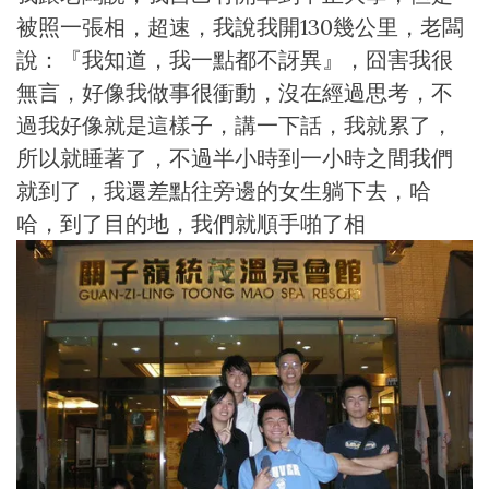
被照一張相，超速，我說我開130幾公里，老闆
說：『我知道，我一點都不訝異』，囧害我很
無言，好像我做事很衝動，沒在經過思考，不
過我好像就是這樣子，講一下話，我就累了，
所以就睡著了，不過半小時到一小時之間我們
就到了，我還差點往旁邊的女生躺下去，哈
哈，到了目的地，我們就順手啪了相