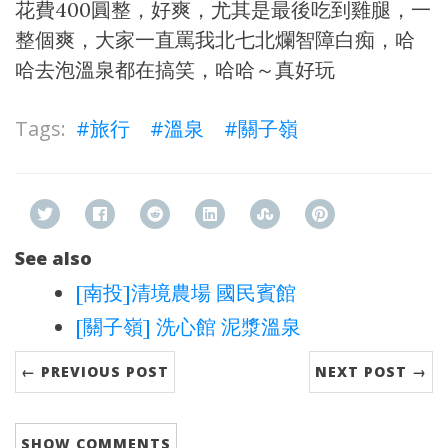
花費400圓整，好爽，尤其是最後吃到雞腿，一
整個爽，大家一直罵我北七北爛智障白痴，哈
哈去泡溫泉都在搞笑，哈哈～真好玩
旅行
溫泉
關子嶺
See also
[南投]清境農場 國民賓館
[關子嶺] 洗心館 泥漿溫泉
← PREVIOUS POST
NEXT POST →
SHOW
COMMENTS