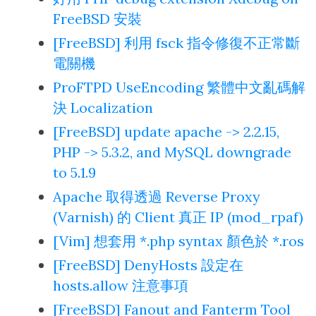
FreeBSD 安裝
[FreeBSD] 利用 fsck 指令修復不正常斷
電關機
ProFTPD UseEncoding 繁體中文亂碼解
決 Localization
[FreeBSD] update apache -> 2.2.15,
PHP -> 5.3.2, and MySQL downgrade
to 5.1.9
Apache 取得透過 Reverse Proxy
(Varnish) 的 Client 真正 IP (mod_rpaf)
[Vim] 想套用 *.php syntax 顏色於 *.ros
[FreeBSD] DenyHosts 設定在
hosts.allow 注意事項
[FreeBSD] Fanout and Fanterm Tool