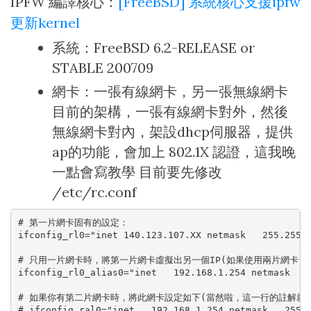
IPFW 編譯核心：
[FreeBSD] 系統核心支援ipfw
更新kernel
系統：FreeBSD 6.2-RELEASE or
STABLE 200709
網卡：一張有線網卡，另一張無線網卡
目前的架構，一張有線網卡對外，然後
無線網卡對內，架設dhcp伺服器，提供
ap的功能，會加上 802.1X 認證，這我晚
一點會寫教學 目前要先修改
/etc/rc.conf
# 第一片網卡固有的設定：

ifconfig_rl0="inet 140.123.107.XX netmask   255.255.2
# 只用一片網卡時，將第一片網卡虛擬出另一個IP(如果使用兩片網卡，
ifconfig_rl0_alias0="inet   192.168.1.254 netmask   2
# 如果你有第二片網卡時，將此網卡設定如下(當然啦，這一行的註解就應
# ifconfig_ral0="inet   192.168.1.254 netmask   255.2