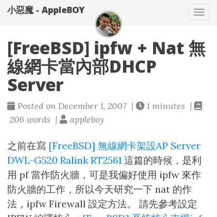
小惡魔 - AppleBOY
Tog
nav
[FreeBSD] ipfw + Nat 無
線網卡當內部DHCP
Server
Posted on December 1, 2007 |
1 minutes |
206 words |
appleboy
之前在寫
[FreeBSD] 無線網卡架設AP Server
DWL-G520 Ralink RT2561
這篇的時候，是利
用 pf 當作防火牆，可是我偏好使用 ipfw 來作
防火牆的工作，所以今天研究一下 nat 的作
法，ipfw Firewall 設定方法。 請先參考設定