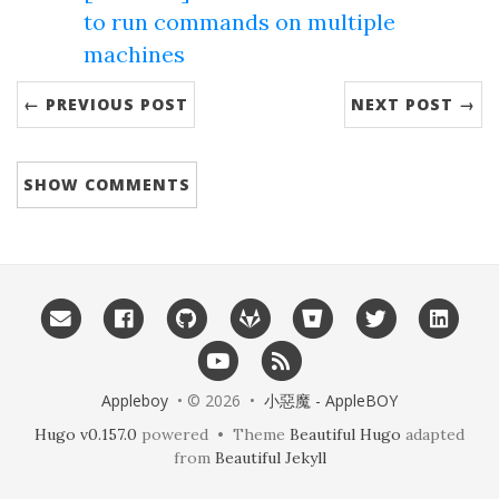
to run commands on multiple
machines
← PREVIOUS POST
NEXT POST →
SHOW
COMMENTS
Appleboy
• © 2026 •
小惡魔 - AppleBOY
Hugo v0.157.0
powered • Theme
Beautiful Hugo
adapted
from
Beautiful Jekyll