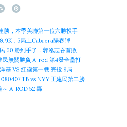
幕六連勝，本季美聯第一位六勝投手
& 9K，5局上Cabrera陽春彈
王建民 50 勝到手了，郭泓志吞首敗
建民無關勝負 A-rod 第4發全壘打
 洋基 VS 紅襪第一戰 完投 9局
80407 TB vs NYY 王建民第二勝
 A-ROD 52 轟