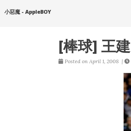
小惡魔 - AppleBOY
[棒球] 
Posted on April 1, 2008 |