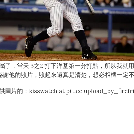
 莫屬了，當天 3之2 打下洋基第一分打點，所以我
ptt.cc，感謝他的照片，照起來還真是清楚，想必相機一定
isswatch at ptt.cc upload_by_firefri