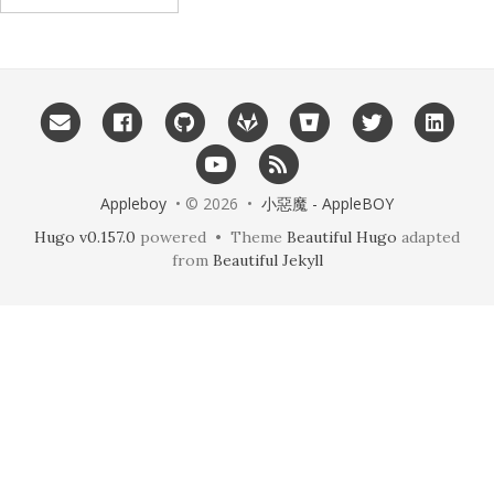
Appleboy
• © 2026 •
小惡魔 - AppleBOY
Hugo v0.157.0
powered • Theme
Beautiful Hugo
adapted
from
Beautiful Jekyll