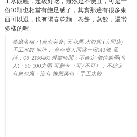
工水餃喔，超級好吃，雖然是不便宜，可是一
份10顆也相當有飽足感了，其實那邊有很多東
西可以選，也有陽春乾麵，卷餅，蒸餃，還蠻
多樣的喔。
餐廳名稱：[台南美食] 五花馬 水餃館 (大同店)
手工水餃 地址： 台南市大同路一段143號 電
話：06-2136461 營業時間：不確定 價位範圍(每
人)：50-100之間 可刷卡（可/不可）：不確定
有無包廂：沒有 推薦菜色：手工水餃