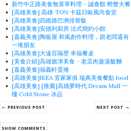
新竹中正路美食無菜單料理 – 誠食館 螃蟹大餐
[高雄美食] 高雄-TON 卡茲日歐風尚食堂
[高雄美食]四維路巴洲排骨飯
[高雄美食]安德列廚房 法式簡約小館
[嘉義美食]陶板屋 和風創作料理，跟老闆還有
一堆朋友
[高雄美食]大遠百隔壁 幸福餐桌
[美食介紹]高雄旗津美食 – 老店肉羹湯飯麵
[嘉義美食]福義軒蛋捲
[高雄美食]IKEA 宜家家俱 瑞典美食餐點 food
[高雄美食] [推薦]高雄夢時代 Dream Mall 一
樓 Cold Stone 冰品
← PREVIOUS POST
NEXT POST →
SHOW
COMMENTS