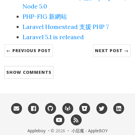
Node 5.0
PHP-FIG 新網站
Laravel Homestead 支援 PHP 7
Laravel 5.1 is released
← PREVIOUS POST
NEXT POST →
SHOW
COMMENTS
Appleboy
• © 2026 •
小惡魔 - AppleBOY