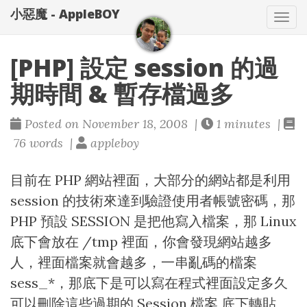
小惡魔 - AppleBOY
Tog
nav
[PHP] 設定 session 的過
期時間 & 暫存檔過多
Posted on November 18, 2008 |
1 minutes |
76 words |
appleboy
目前在 PHP 網站裡面，大部分的網站都是利用
session 的技術來達到驗證使用者帳號密碼，那
PHP 預設 SESSION 是把他寫入檔案，那 Linux
底下會放在 /tmp 裡面，你會發現網站越多
人，裡面檔案就會越多，一串亂碼的檔案
sess_*，那底下是可以寫在程式裡面設定多久
可以刪除這些過期的 Session 檔案 底下轉貼