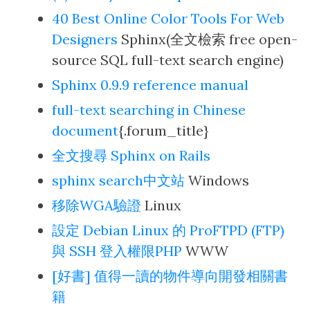
40 Best Online Color Tools For Web
Designers
Sphinx(全文檢索 free open-
source SQL full-text search engine)
Sphinx 0.9.9 reference manual
full-text searching in Chinese
document
{.forum_title}
全文搜尋 Sphinx on Rails
sphinx search中文站
Windows
移除WGA驗證
Linux
設定 Debian Linux 的 ProFTPD (FTP)
與 SSH 登入權限PHP
WWW
[好書] 值得一讀的物件導向開發相關書
籍