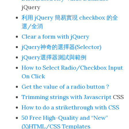
jQuery
利用 jQuery 簡易實現 checkbox 的全
選/全消
Clear a form with jQuery
jQuery神奇的選擇器(Selector)
jQuery選擇器測試與範例
How to Select Radio/Checkbox Input
On Click
Get the value of a radio button ?
Trimming strings with Javascript
CSS
How to do a strikethrough with CSS
50 Free High-Quality and “New”
(X)HTML/CSS Templates