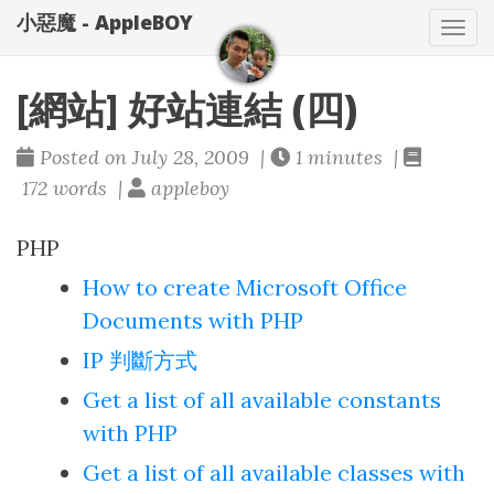
小惡魔 - AppleBOY
Tog
nav
[網站] 好站連結 (四)
Posted on July 28, 2009 |
1 minutes |
172 words |
appleboy
PHP
How to create Microsoft Office
Documents with PHP
IP 判斷方式
Get a list of all available constants
with PHP
Get a list of all available classes with