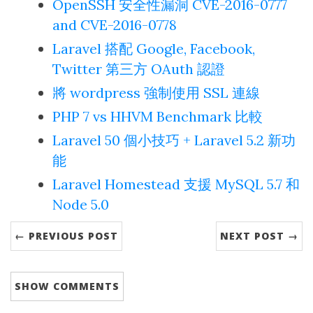
OpenSSH 安全性漏洞 CVE-2016-0777
and CVE-2016-0778
Laravel 搭配 Google, Facebook,
Twitter 第三方 OAuth 認證
將 wordpress 強制使用 SSL 連線
PHP 7 vs HHVM Benchmark 比較
Laravel 50 個小技巧 + Laravel 5.2 新功
能
Laravel Homestead 支援 MySQL 5.7 和
Node 5.0
← PREVIOUS POST
NEXT POST →
SHOW
COMMENTS