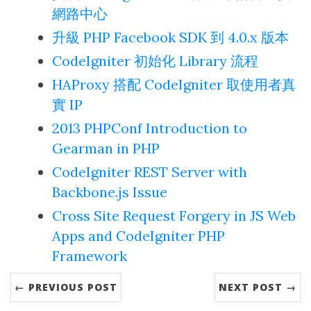
網路中心
升級 PHP Facebook SDK 到 4.0.x 版本
CodeIgniter 初始化 Library 流程
HAProxy 搭配 CodeIgniter 取使用者真
實 IP
2013 PHPConf Introduction to
Gearman in PHP
CodeIgniter REST Server with
Backbone.js Issue
Cross Site Request Forgery in JS Web
Apps and CodeIgniter PHP
Framework
← PREVIOUS POST
NEXT POST →