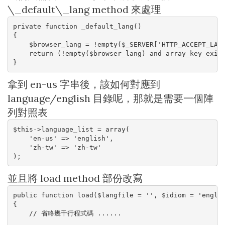
\_default\_lang method 來處理
private function _default_lang()

{

    $browser_lang = !empty($_SERVER['HTTP_ACCEPT_LANG
    return (!empty($browser_lang) and array_key_exist
}
拿到 en-us 字串後，該如何對應到
language/english 目錄呢，那就是需要一個陣
列對照表
$this->language_list = array(

    'en-us' => 'english',

    'zh-tw' => 'zh-tw'

);
並且將 load method 部份改寫
public function load($langfile = '', $idiom = 'englis
{

    // 省略幾千行程式碼 ......
