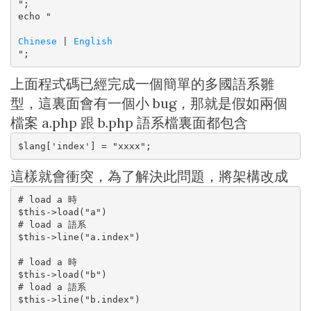
";

echo "

Chinese
 | 
English
";
上面程式碼已經完成一個簡單的多國語系雛
型，這裏面會有一個小 bug，那就是假如兩個
檔案 a.php 跟 b.php 語系檔裏面都包含
$lang['index'] = "xxxx";
這樣就會衝突，為了解決此問題，將架構改成
# load a 時

$this->load("a")

# load a 語系

$this->line("a.index")

# load a 時

$this->load("b")

# load a 語系

$this->line("b.index")