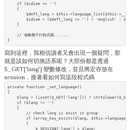
    if ($idiom == '')

    {

        $deft_lang = $this->language_list[$this->__de
        $idiom = ($deft_lang == '') ? 'english' : $de
    }

    // 省略幾千行程式碼 ......

}
寫到這裡，我相信讀者又會出現一個疑問，那
就是該如何切換語系呢？大部份都是透過
$_GET['lang'] 變數修改，並且將定存放在
session，接著看如何寫這段程式碼
private function _set_language()

{

    $lang = (isset($_GET['lang'])) ? strtolower($_GET
    if ($lang != '')

    {

        // check lang is exist in group

        if (array_key_exists($lang, $this->language_l
        {

            $_SESSION['lang'] = $lang;
