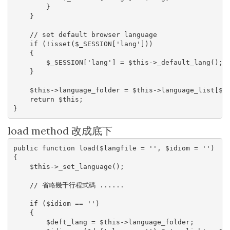
        }

    }

    // set default browser language

    if (!isset($_SESSION['lang']))

    {

        $_SESSION['lang'] = $this->_default_lang();

    }

    $this->language_folder = $this->language_list[$_S
    return $this;

}
load method 改成底下
public function load($langfile = '', $idiom = '')

{

    $this->_set_language();

    // 省略幾千行程式碼 ......

    if ($idiom == '')

    {

        $deft_lang = $this->language_folder;
