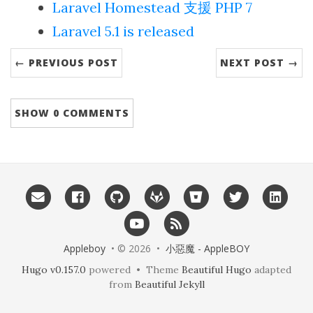
Laravel Homestead 支援 PHP 7
Laravel 5.1 is released
← PREVIOUS POST
NEXT POST →
SHOW
0 COMMENTS
Appleboy
• © 2026 •
小惡魔 - AppleBOY
Hugo v0.157.0
powered • Theme
Beautiful Hugo
adapted
from
Beautiful Jekyll