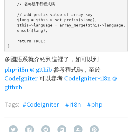
    // 省略幾千行程式碼 ......

    // add prefix value of array key

    $lang = $this->_set_prefix($lang);

    $this->language = array_merge($this->language, $l
    unset($lang);

    return TRUE;

}
多國語系就介紹到這裡了，如可以到
php-i18n @ githib
參考程式碼，至於
CodeIgniter
可以參考
CodeIgniter-i18n @
github
CodeIgniter
i18n
php