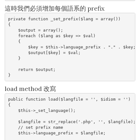
這時我們必須增加每個語系的 prefix
private function _set_prefix($lang = array())

{

    $output = array();

    foreach ($lang as $key => $val)

    {

        $key = $this->language_prefix . "." . $key;

        $output[$key] = $val;

    }

    return $output;

}
load method 改寫
public function load($langfile = '', $idiom = '')

{

    $this->_set_language();

    $langfile = str_replace('.php', '', $langfile);

    // set prefix name

    $this->language_prefix = $langfile;
