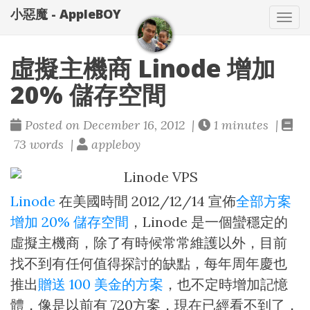
小惡魔 - AppleBOY
Tog
nav
虛擬主機商 Linode 增加
20% 儲存空間
Posted on December 16, 2012 |
1 minutes |
73 words |
appleboy
Linode
在美國時間 2012/12/14 宣佈
全部方案
增加 20% 儲存空間
，Linode 是一個蠻穩定的
虛擬主機商，除了有時候常常維護以外，目前
找不到有任何值得探討的缺點，每年周年慶也
推出
贈送 100 美金的方案
，也不定時增加記憶
體，像是以前有 720方案，現在已經看不到了，