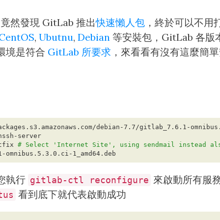
竟然發現 GitLab 推出
快速懶人包
，終於可以不用
CentOS
,
Ubutnu
,
Debian
等安裝包，GitLab 各
環境是符合
GitLab 所要求
，來看看有沒有這麼簡單
tfix 
# Select 'Internet Site', using sendmail instead al
您執行
來啟動所有服
gitlab-ctl reconfigure
看到底下就代表啟動成功
tus