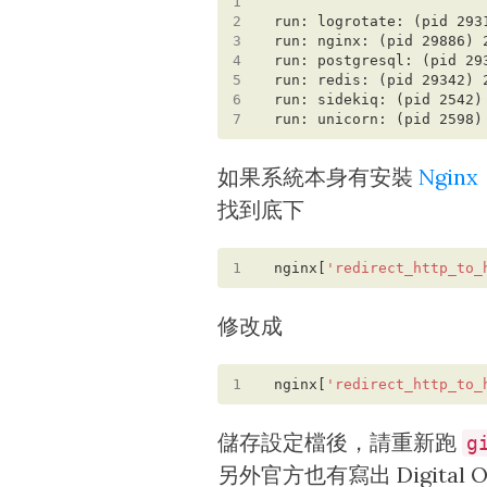
1
2
3
4
5
6
7
如果系統本身有安裝
Nginx
找到底下
1
nginx[
'redirect_http_to_
修改成
1
nginx[
'redirect_http_to_
儲存設定檔後，請重新跑
g
另外官方也有寫出 Digital 