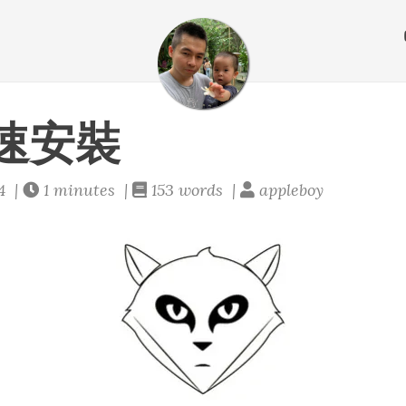
快速安裝
4 |
1 minutes |
153 words |
appleboy