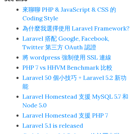
來聊聊 PHP & JavaScript & CSS 的
Coding Style
為什麼我選擇使用 Laravel Framework?
Laravel 搭配 Google, Facebook,
Twitter 第三方 OAuth 認證
將 wordpress 強制使用 SSL 連線
PHP 7 vs HHVM Benchmark 比較
Laravel 50 個小技巧 + Laravel 5.2 新功
能
Laravel Homestead 支援 MySQL 5.7 和
Node 5.0
Laravel Homestead 支援 PHP 7
Laravel 5.1 is released