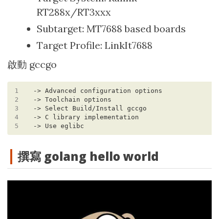
RT288x/RT3xxx
Subtarget: MT7688 based boards
Target Profile: LinkIt7688
啟動 gccgo
1
2
3
4
5
撰寫 golang hello world