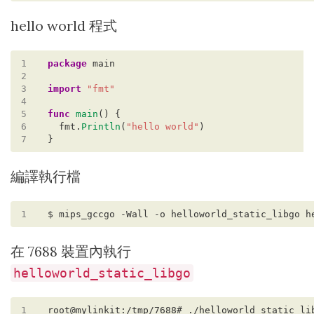
hello world 程式
1
package
main
2
3
import
"fmt"
4
5
func
main
()
{
6
fmt.
Println
(
"hello world"
)
7
}
編譯執行檔
1
在 7688 裝置內執行
helloworld_static_libgo
1