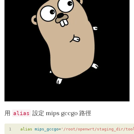
用
設定 mips gccgo 路徑
alias
1
alias
mips_gccgo
=
'/root/openwrt/staging_dir/too