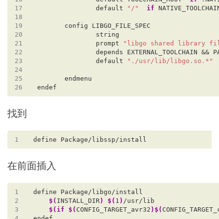
17
               default 
"/"
if
18
19
20
21
               prompt 
"libgo shared library fi
22
23
               default 
"./usr/lib/libgo.so.*"
24
25
26
找到
1
在前面插入
1
2
$(
INSTALL_DIR
)
$(
1
)
3
$(if
$(
CONFIG_TARGET_avr32
)$(
CONFIG_TARGET_
4