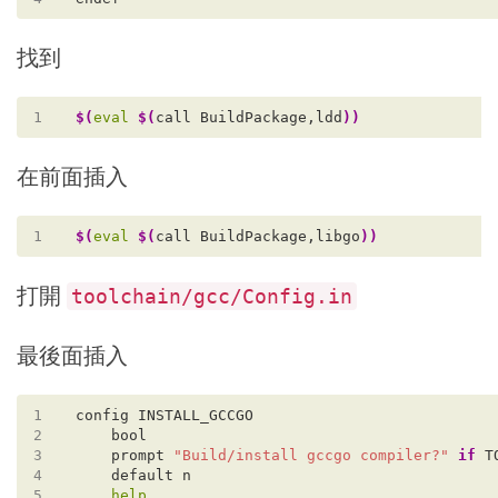
找到
1
$(
eval
$(
call BuildPackage,ldd
))
在前面插入
1
$(
eval
$(
call BuildPackage,libgo
))
打開
toolchain/gcc/Config.in
最後面插入
1
2
3
    prompt 
"Build/install gccgo compiler?"
if
4
5
help