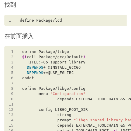
找到
1
在前面插入
 1
 2
$(
call Package/gcc/Default
)
 3
 4
DEPENDS
 5
DEPENDS
 6
 7
 8
 9
       menu 
"Configuration"
10
11
12
13
14
               prompt 
"libgo shared library ba
15
16
               default TOOLCHAIN_ROOT  
if