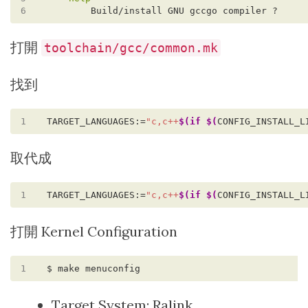
6
打開
toolchain/gcc/common.mk
找到
1
TARGET_LANGUAGES:=
"c,c++
$(if
$(
CONFIG_INSTALL_L
取代成
1
TARGET_LANGUAGES:=
"c,c++
$(if
$(
CONFIG_INSTALL_L
打開 Kernel Configuration
1
Target System: Ralink