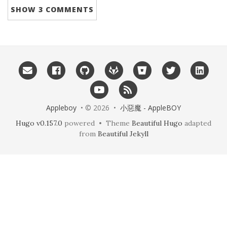
SHOW
3 COMMENTS
Appleboy
• © 2026 •
小惡魔 - AppleBOY
Hugo v0.157.0
powered • Theme
Beautiful Hugo
adapted
from
Beautiful Jekyll