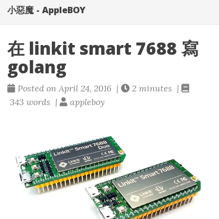
小惡魔 - AppleBOY
在 linkit smart 7688 寫
golang
Posted on April 24, 2016 |
2 minutes |
343 words |
appleboy