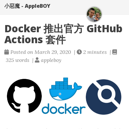
小惡魔 - AppleBOY
Docker 推出官方 GitHub
Actions 套件
Posted on March 29, 2020 |
2 minutes |
325 words |
appleboy