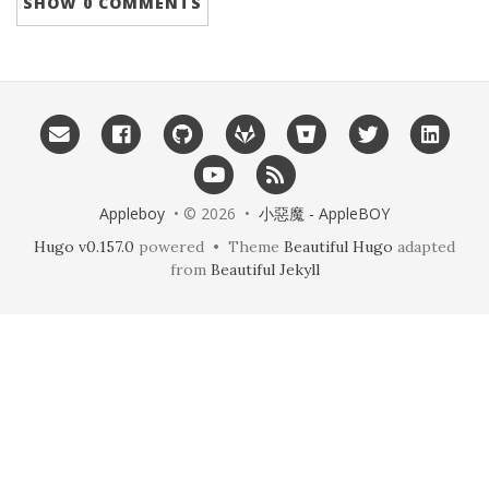
SHOW
0 COMMENTS
Appleboy
• © 2026 •
小惡魔 - AppleBOY
Hugo v0.157.0
powered • Theme
Beautiful Hugo
adapted
from
Beautiful Jekyll