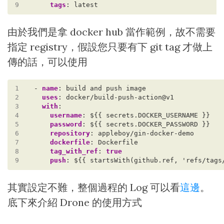
9
tags
:
latest
由於我們是拿 docker hub 當作範例，故不需要
指定 registry，假設您只要有下 git tag 才做上
傳的話，可以使用
1
- 
name
:
build and push image
2
uses
:
docker/build-push-action@v1
3
with
:
4
username
:
${{ secrets.DOCKER_USERNAME }}
5
password
:
${{ secrets.DOCKER_PASSWORD }}
6
repository
:
appleboy/gin-docker-demo
7
dockerfile
:
Dockerfile
8
tag_with_ref
:
true
9
push
:
${{ startsWith(github.ref, 'refs/tags
其實設定不難，整個過程的 Log 可以看
這邊
。
底下來介紹 Drone 的使用方式