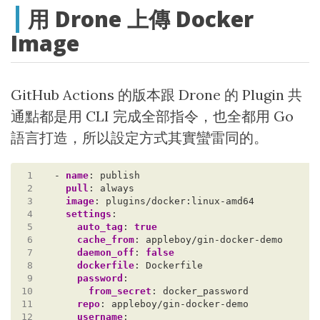
用 Drone 上傳 Docker
Image
GitHub Actions 的版本跟 Drone 的 Plugin 共
通點都是用 CLI 完成全部指令，也全都用 Go
語言打造，所以設定方式其實蠻雷同的。
 1
- 
name
:
publish
 2
pull
:
always
 3
image
:
plugins/docker:linux-amd64
 4
settings
:
 5
auto_tag
:
true
 6
cache_from
:
appleboy/gin-docker-demo
 7
daemon_off
:
false
 8
dockerfile
:
Dockerfile
 9
password
:
10
from_secret
:
docker_password
11
repo
:
appleboy/gin-docker-demo
12
username
: