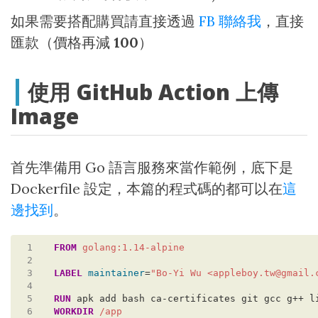
如果需要搭配購買請直接透過
FB 聯絡我
，直接
匯款（價格再減
100
）
使用 GitHub Action 上傳
Image
首先準備用 Go 語言服務來當作範例，底下是
Dockerfile 設定，本篇的程式碼的都可以在
這
邊找到
。
 1
FROM
golang:1.14-alpine
 2
 3
LABEL
maintainer
=
"Bo-Yi Wu <appleboy.tw@gmail.
 4
 5
RUN
 apk add bash ca-certificates git gcc g++ l
 6
WORKDIR
/app