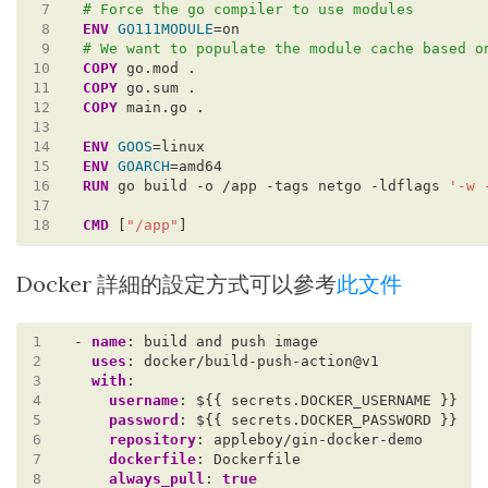
 7
# Force the go compiler to use modules
 8
ENV
GO111MODULE
 9
# We want to populate the module cache based o
10
COPY
 go.mod .
11
COPY
 go.sum .
12
COPY
 main.go .
13
14
ENV
GOOS
15
ENV
GOARCH
16
RUN
 go build -o /app -tags netgo -ldflags 
'-w 
17
18
CMD
 [
"/app"
]
Docker 詳細的設定方式可以參考
此文件
1
- 
name
:
build and push image
2
uses
:
docker/build-push-action@v1
3
with
:
4
username
:
${{ secrets.DOCKER_USERNAME }}
5
password
:
${{ secrets.DOCKER_PASSWORD }}
6
repository
:
appleboy/gin-docker-demo
7
dockerfile
:
Dockerfile
8
always_pull
:
true