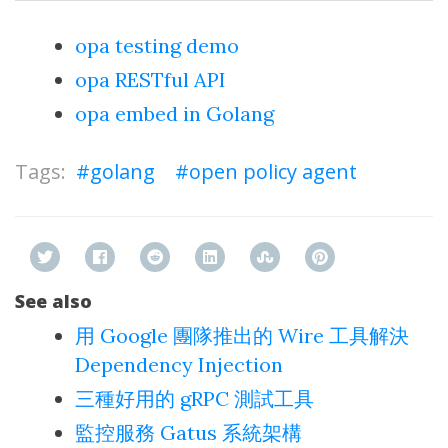
opa testing demo
opa RESTful API
opa embed in Golang
golang
open policy agent
See also
用 Google 團隊推出的 Wire 工具解決
Dependency Injection
三種好用的 gRPC 測試工具
監控服務 Gatus 系統架構