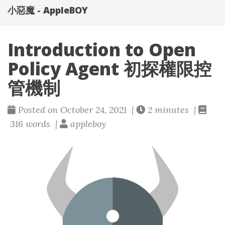
小惡魔 - AppleBOY
Introduction to Open
Policy Agent 初探權限控
管機制
Posted on October 24, 2021 |
2 minutes |
316 words |
appleboy