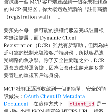
嘗試讓一個 MCP 客戶端連線到一個從未接觸過
的 MCP 伺服器，你大概遇過所謂的「註冊高牆
（registration wall）」。
要預先在每一個可能的授權伺服器完成註冊根
本無法擴展，而 Dynamic Client
Registration（DCR）雖然有所幫助，但因為缺
乏可靠的機制來驗證客戶端身份，所以容易遭
受網路釣魚攻擊。除了安全性問題之外，DCR
還會造成營運負擔，因為它會產生越來越多需
要管理的重複客戶端身份。
MCP 社群正逐漸收斂到一個更簡單、安全的預
設做法：
OAuth Client ID Metadata
Document
。在這種方式下，
是一
client_id
個 指向小型 JSON 檔案的 HTTPS URL，檔案