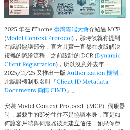
2025 年在 iThome
臺灣雲端大會
介紹過 MCP
(
Model Context Protocol
)，那時候就有提到
在認證協議部分，官方其實一直都在改版解決
複雜的認證流程，之前設計的 DCR (
Dynamic
Client Registration
)，所以沒意外去年
2025/11/25 又推出一版
Authorization 機制
，
此認證機制取名叫『
Client ID Metadata
Documents 簡稱 CIMD
』。
安裝 Model Context Protocol（MCP）伺服器
時，最棘手的部分往往不是協議本身，而是如
何讓客戶端與伺服器彼此建立信任。如果你曾