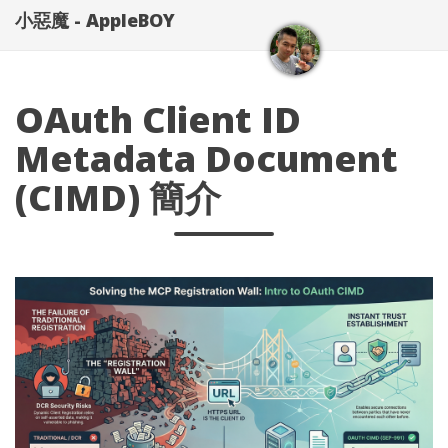
小惡魔 - AppleBOY
OAuth Client ID
Metadata Document
(CIMD) 簡介