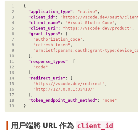
 1
 2
"application_type"
: 
"native"
 3
"client_id"
: 
"https://vscode.dev/oauth/clien
 4
"client_name"
: 
"Visual Studio Code"
 5
"client_uri"
: 
"https://vscode.dev/product"
 6
"grant_types"
 7
"authorization_code"
 8
"refresh_token"
 9
"urn:ietf:params:oauth:grant-type:device_c
10
11
"response_types"
12
"code"
13
14
"redirect_uris"
15
"https://vscode.dev/redirect"
16
"http://127.0.0.1:33418/"
17
18
"token_endpoint_auth_method"
: 
"none"
19
用戶端將 URL 作為
client_id