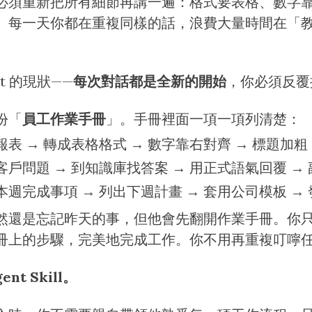
必須重新把所有細節再講一遍：格式要表格、數字
。每一天你都在重複同樣的話，浪費大量時間在「
ent 的現狀——
每次對話都是全新的開始
，你必須反覆
份「
員工作業手冊
」。手冊裡面一項一項列清楚：
表 → 轉成表格格式 → 數字靠右對齊 → 標題加粗
客戶問題 → 到知識庫找答案 → 用正式語氣回覆 →
本週完成事項 → 列出下週計畫 → 套用公司模板 →
然還是忘記昨天的事，但他會先翻開作業手冊。你
冊上的步驟，完美地完成工作。你不用再重複叮嚀
t Skill。