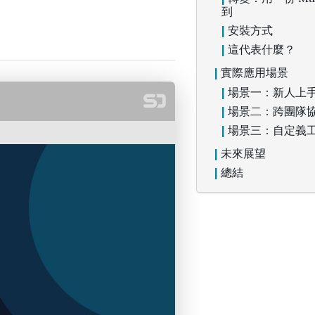
到
安裝方式
這代表什麼？
實際應用場景
場景一：新人上
場景二：跨團隊
場景三：自定義
未來展望
總結