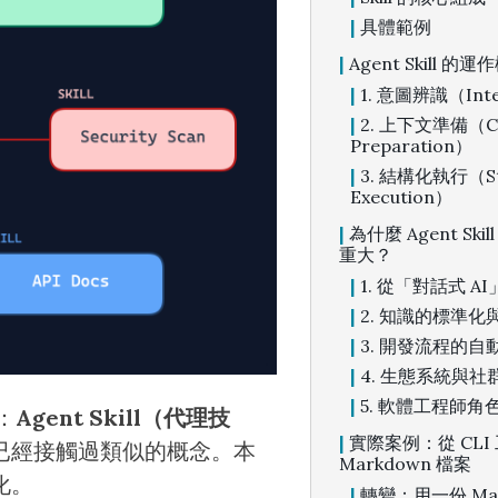
具體範例
Agent Skill 的運
1. 意圖辨識（Inte
2. 上下文準備（Co
Preparation）
3. 結構化執行（St
Execution）
為什麼 Agent Sk
重大？
1. 從「對話式 A
2. 知識的標準化
3. 開發流程的自
4. 生態系統與社
5. 軟體工程師角
：
Agent Skill（代理技
實際案例：從 CLI
能已經接觸過類似的概念。本
Markdown 檔案
化。
轉變：用一份 Mar