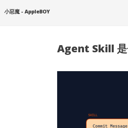
小惡魔 - AppleBOY
Agent Ski