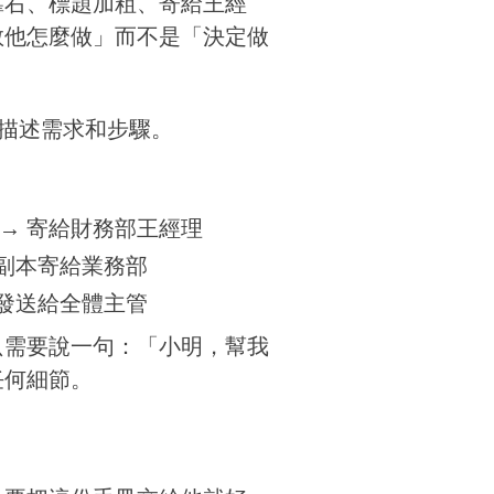
靠右、標題加粗、寄給王經
教他怎麼做」而不是「決定做
描述需求和步驟。
 → 寄給財務部王經理
 副本寄給業務部
 發送給全體主管
只需要說一句：「小明，幫我
任何細節。